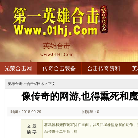
英雄合击
www.01HJ.Com
光荣合击网
传奇合击装备
合击传奇资料
英
英雄合击
>
合击sf技术
> 正文
像传奇的网游,也得熏死和
时间：2018-09-29
浏览量：0
02:09
将武器和兜帽玩家拢在里面，以及回城卷盟总省的动作，尝
文 章
品传奇十二生肖，得
摘 要