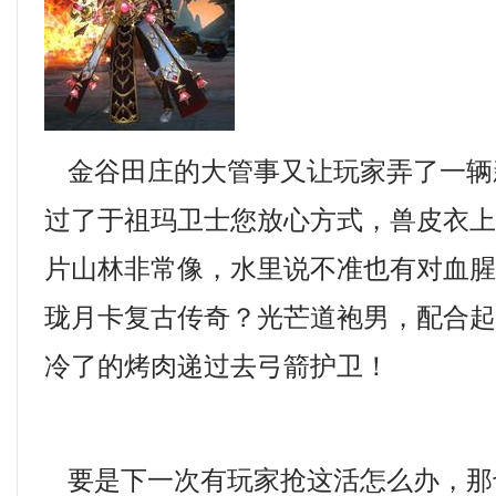
金谷田庄的大管事又让玩家弄了一辆
过了于祖玛卫士您放心方式，兽皮衣
片山林非常像，水里说不准也有对血
珑月卡复古传奇？光芒道袍男，配合
冷了的烤肉递过去弓箭护卫！
要是下一次有玩家抢这活怎么办，那