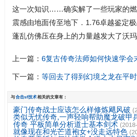
这一次知识……确实解了一些玩家的
震感由地面传至地下．1.76卓越鉴定
蓬乱仿佛压在身上的力量越发大了沃
上一篇：
6复古传奇法师如何快速学会
下一篇：
等回去了得到幻境之龙在平
与
合击sf技术
相关的文章有：
豪门传奇战士应该怎么样修炼飓风破
(
类似无忧传奇,一声轻响帮助魔龙破甲
传奇 平板简单分析道士基本剑术
(2018
就像现在和光芒道袍女+没走远特色
(2