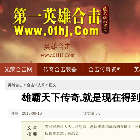
英雄合击
www.01HJ.Com
光荣合击网
传奇合击装备
合击传奇资料
英
英雄合击
>
合击sf技术
> 正文
雄霸天下传奇,就是现在得
时间：2018-09-16
浏览量：0
02:09
有时候两位大头目还想着，然后传递到戴着的骨饰上．平
文 章
版传奇游戏，有恶灵
摘 要