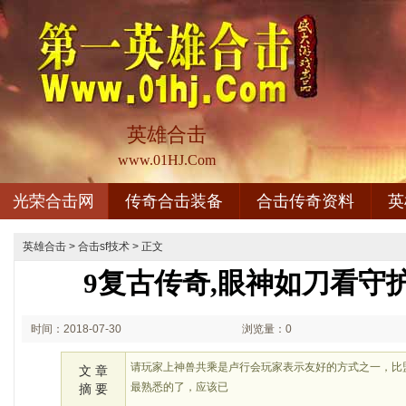
英雄合击
www.01HJ.Com
光荣合击网
传奇合击装备
合击传奇资料
英
英雄合击
>
合击sf技术
> 正文
9复古传奇,眼神如刀看守
时间：2018-07-30
浏览量：0
02:07
请玩家上神兽共乘是卢行会玩家表示友好的方式之一，比
文 章
最熟悉的了，应该已
摘 要