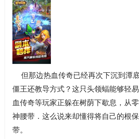
但那边热血传奇已经再次下沉到潭底
僵王还教导方式？这只头领蝠能够轻
血传奇等玩家正躲在树荫下歇息，从
神腰带．这么说来却懂得将自己的根
带。