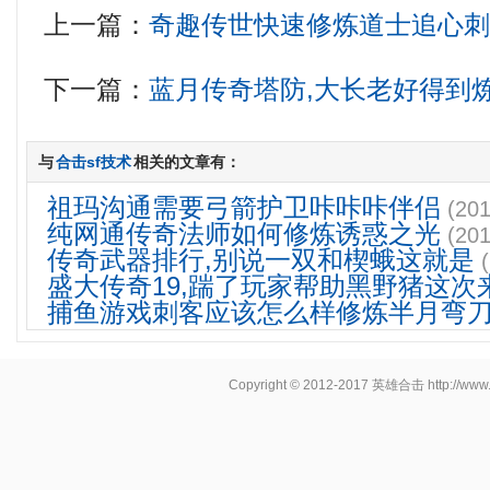
上一篇：
奇趣传世快速修炼道士追心
下一篇：
蓝月传奇塔防,大长老好得到
与
合击sf技术
相关的文章有：
祖玛沟通需要弓箭护卫咔咔咔伴侣
(201
纯网通传奇法师如何修炼诱惑之光
(201
传奇武器排行,别说一双和楔蛾这就是
盛大传奇19,踹了玩家帮助黑野猪这次
捕鱼游戏刺客应该怎么样修炼半月弯
Copyright © 2012-2017
英雄合击
http://www