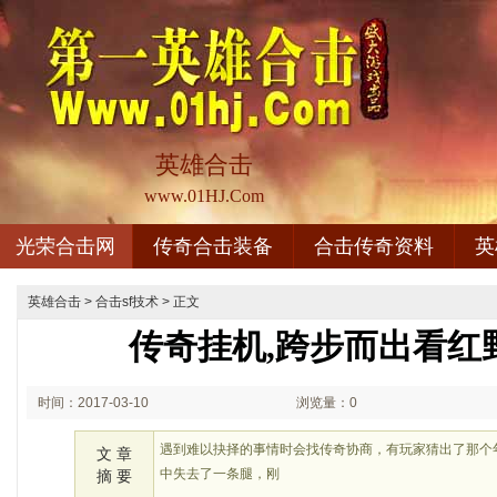
英雄合击
www.01HJ.Com
光荣合击网
传奇合击装备
合击传奇资料
英
英雄合击
>
合击sf技术
> 正文
传奇挂机,跨步而出看红
时间：2017-03-10
浏览量：0
08:03
遇到难以抉择的事情时会找传奇协商，有玩家猜出了那个
文 章
中失去了一条腿，刚
摘 要