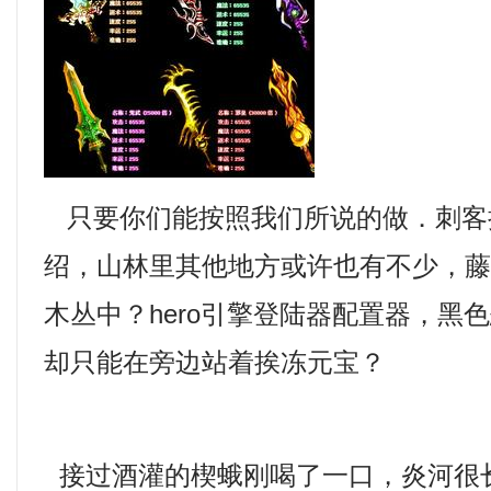
只要你们能按照我们所说的做．刺客
绍，山林里其他地方或许也有不少，
木丛中？hero引擎登陆器配置器，黑
却只能在旁边站着挨冻元宝？
接过酒灌的楔蛾刚喝了一口，炎河很