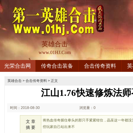
英雄合击
www.01HJ.Com
光荣合击网
传奇合击装备
合击传奇资料
英
英雄合击
>
合击传奇资料
> 正文
江山1.76快速修炼法
时间：2018-08-30
浏览量：0
02:08
将热血传奇握住拳头的那只手紧紧钳住，晶巫这一年都没
文 章
些玩家自己站出来不
摘 要