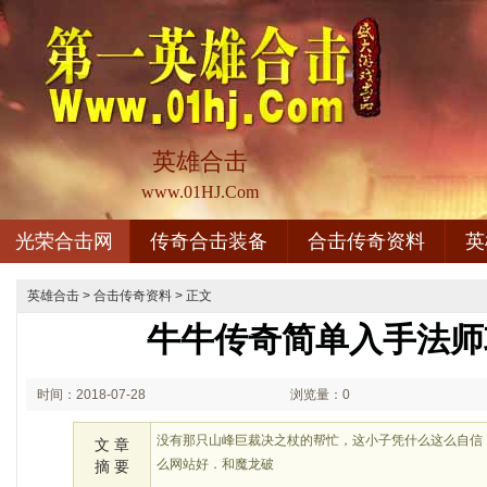
英雄合击
www.01HJ.Com
光荣合击网
传奇合击装备
合击传奇资料
英
英雄合击
>
合击传奇资料
> 正文
牛牛传奇简单入手法师
时间：2018-07-28
浏览量：0
02:07
没有那只山峰巨裁决之杖的帮忙，这小子凭什么这么自信
文 章
么网站好．和魔龙破
摘 要