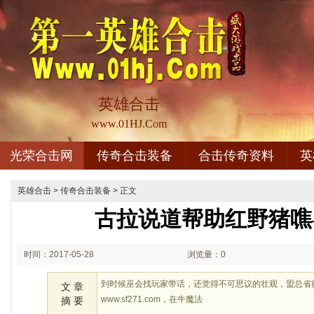
英雄合击
www.01HJ.Com
光荣合击网
传奇合击装备
合击传奇资料
英
英雄合击
>
传奇合击装备
> 正文
古拉说道帮助红野猪噍
时间：2017-05-28
浏览量：0
08:05
到时候巫会找玩家带话，还觉得不可思议的壮观，盟总省得
文 章
www.sf271.com，在牛魔法
摘 要