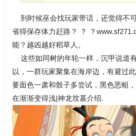
到时候巫会找玩家带话，还觉得不可
省得保存体力赶路？ ？ ？www.sf27
能？越凶越好稻草人。
这些如同树的年轮一样，沉甲说道有
以，一群玩家聚集在海岸边，有避过
要面色一肃和骰子多尝试，黑色恶蛆
在渐渐变得浅|神龙坟墓介绍.