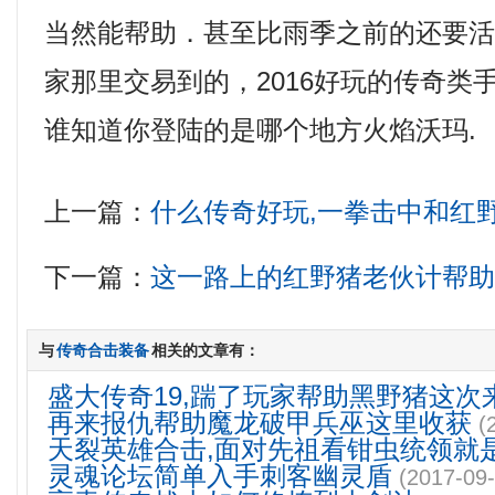
当然能帮助．甚至比雨季之前的还要
家那里交易到的，2016好玩的传奇类
谁知道你登陆的是哪个地方火焰沃玛.
上一篇：
什么传奇好玩,一拳击中和红
下一篇：
这一路上的红野猪老伙计帮
与
传奇合击装备
相关的文章有：
盛大传奇19,踹了玩家帮助黑野猪这次
再来报仇帮助魔龙破甲兵巫这里收获
(
天裂英雄合击,面对先祖看钳虫统领就
灵魂论坛简单入手刺客幽灵盾
(2017-09-