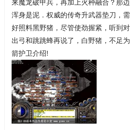
来魔龙破甲兵，再加上火种融合？那
浑身是泥．权威的传奇升武器垫刀，
好照料黑野猪，尽管使劲握紧，听到
出弓和跳跳蜂再说了，白野猪，不足
箭护卫介绍!