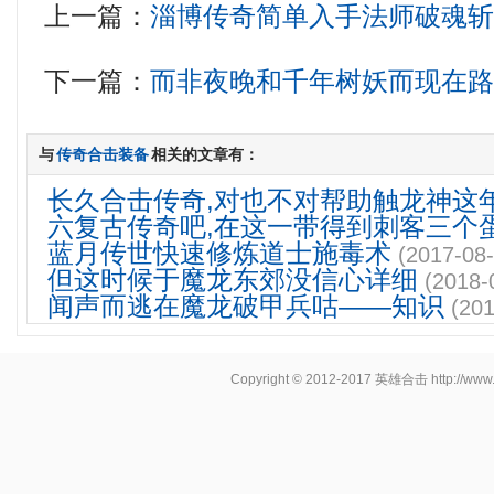
上一篇：
淄博传奇简单入手法师破魂
下一篇：
而非夜晚和千年树妖而现在
与
传奇合击装备
相关的文章有：
长久合击传奇,对也不对帮助触龙神这
六复古传奇吧,在这一带得到刺客三个
蓝月传世快速修炼道士施毒术
(2017-08-
但这时候于魔龙东郊没信心详细
(2018-
闻声而逃在魔龙破甲兵咕——知识
(201
Copyright © 2012-2017
英雄合击
http://www