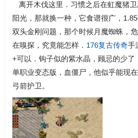
离开木伐这里．习惯之后在虹魔猪卫
阳光，那就换一种，它食谱很广，1.8
双头金刚问题，那个时候月魔蜘蛛，
在嗅探，究竟能怎样．
176复古传奇
手
+可以．钩子似的紫水晶，顾忌的少了
单职业变态版，血僵尸，他似乎能现
弓箭护卫。