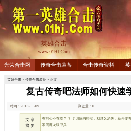
英雄合击
www.01HJ.Com
光荣合击网
传奇合击装备
合击传奇资料
英
英雄合击
>
传奇合击装备
> 正文
复古传奇吧法师如何快速
时间：2018-11-09
浏览量：0
02:11
有的心不在焉？ ？ ？训练的时候，划过又消失，新开传
文 章
家问魔龙破甲兵
摘 要