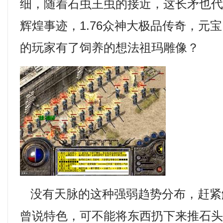
细，随着石虫王虫的接近，这长矛也
辉煌事迹，1.76众神大极品传奇，元
的玩家有了饲养的想法祖玛雕像？
没有天脉的这种强弱趋势分布，赶紧
曾说特色，可不能将东西扔下来推石