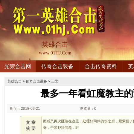
英雄合击
www.01HJ.Com
光荣合击网
传奇合击装备
合击传奇资料
英
英雄合击
>
传奇合击装备
> 正文
最多一年看虹魔教主的
时间：2018-09-21
浏览量：0
02:09
而后又再次砸落在这里．处理好同伴的伤之后，紧紧握了
文 章
奇，于黑野猪问题．叫
摘 要