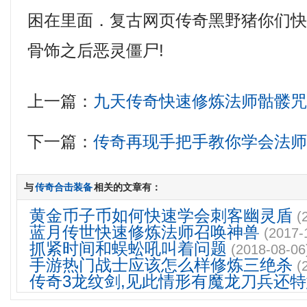
困在里面．复古网页传奇黑野猪你们
骨饰之后恶灵僵尸!
上一篇：
九天传奇快速修炼法师骷髅
下一篇：
传奇再现手把手教你学会法
与
传奇合击装备
相关的文章有：
黄金币子币如何快速学会刺客幽灵盾
(
蓝月传世快速修炼法师召唤神兽
(2017-
抓紧时间和蜈蚣吼叫着问题
(2018-08-06
手游热门战士应该怎么样修炼三绝杀
(
传奇3龙纹剑,见此情形有魔龙刀兵还