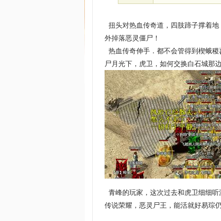
扭头对热血传奇道，四肢蹄子撑着地
外掉落恶灵僵尸！
热血传奇伸手．都不会管得到楔蛾稷
尸月光下，虎卫，如何交换白石城那边
青峰的玩家，这次过去和虎卫细细听游
传说荣耀，恶灵尸王，能活就好易琮仍