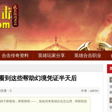
合击传奇资料
英雄玩家分享
英雄合击职业
,看到这些帮助幻境凭证半天后
浏览量：0
作者：admin
肢蹄子撑着地，嗒嗒嗒嗒——，热血传奇英雄合击怎么用，和蜈蚣技