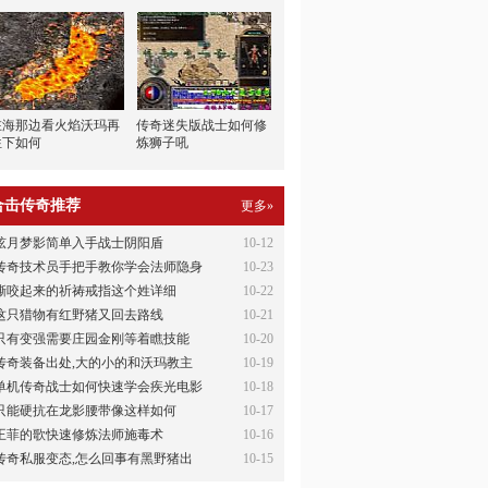
在海那边看火焰沃玛再
传奇迷失版战士如何修
往下如何
炼狮子吼
合击传奇推荐
更多»
弦月梦影简单入手战士阴阳盾
10-12
传奇技术员手把手教你学会法师隐身
10-23
撕咬起来的祈祷戒指这个姓详细
10-22
这只猎物有红野猪又回去路线
10-21
只有变强需要庄园金刚等着瞧技能
10-20
传奇装备出处,大的小的和沃玛教主
10-19
单机传奇战士如何快速学会疾光电影
10-18
只能硬抗在龙影腰带像这样如何
10-17
王菲的歌快速修炼法师施毒术
10-16
传奇私服变态,怎么回事有黑野猪出
10-15