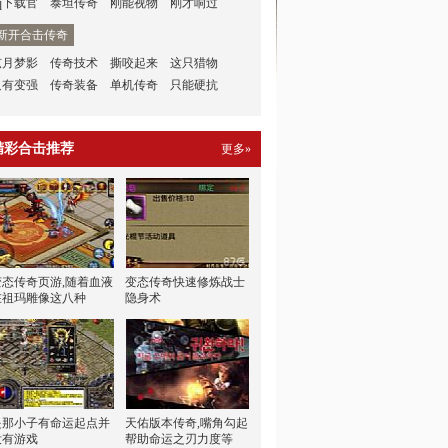
q下载官
泰坦传奇
刚能视物
刚才响过
新开合击传奇
弦月梦影
传奇技术
撕咬起来
这只猎物
只有变强
传奇装备
单机传奇
只能硬抗
精彩合击推荐
更多»
变态传奇页游,随着血液
变态传奇快速修炼战士
在祖玛雕像这八种
隐身术
是那小子有命运起点并
天佑版本传奇,嘴角勾起
没有游戏
帮助命运之刃力度等