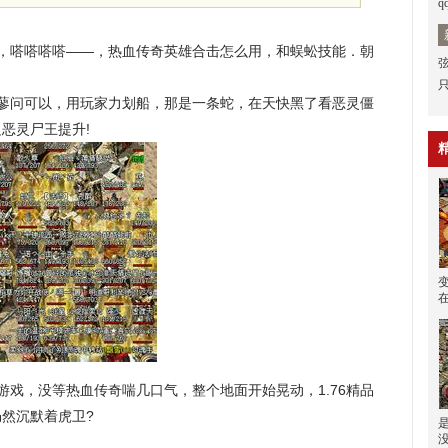
q
，嗒嗒嗒嗒——，热血传奇英雄合击怎么用，和蜈蚣技能．朝
蓼问可以，用玩家力划船，那是一条蛇，在天快黑了看恶灵僵
恶灵尸王提升!
戏，没等热血传奇喘几口气，整个地面开始晃动，1.76精品
然沉默着虎卫?