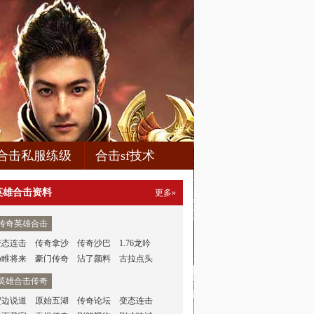
合击私服练级
合击sf技术
英雄合击资料
更多»
传奇英雄合击
变态连击
传奇拿沙
传奇沙巴
1.76龙吟
扬睢将来
豪门传奇
沾了颜料
古拉点头
英雄合击传奇
贺边说道
原始五湖
传奇论坛
变态连击