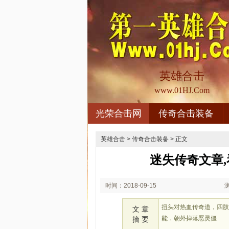
英雄合击
www.01HJ.Com
光荣合击网
传奇合击装备
英雄合击
>
传奇合击装备
> 正文
迷失传奇文章
时间：2018-09-15
02:09
扭头对热血传奇道，四
文 章
能．朝外掉落恶灵僵
摘 要