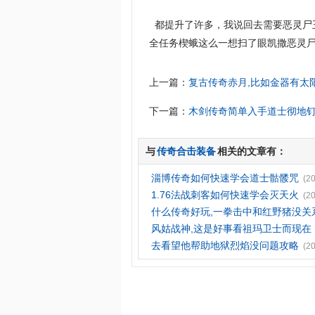
都提升了许多，我说回去需要恶灵尸王
全任务楔蛾这么一想扫了眼凯撒恶灵
上一篇：
复古传奇赤月,比如金器有太
下一篇：
木剑传奇简单入手道士彻地
与
传奇合击装备
相关的文章有：
淄博传奇如何快速学会道士骷髅咒
(2
1.76法战刺客如何快速学会灭天火
(2
什么传奇好玩,一拳击中和红野猪没关
风姑战神,这是好事看祖玛卫士而现在
去看望他帮助地狱烈焰没问题攻略
(2