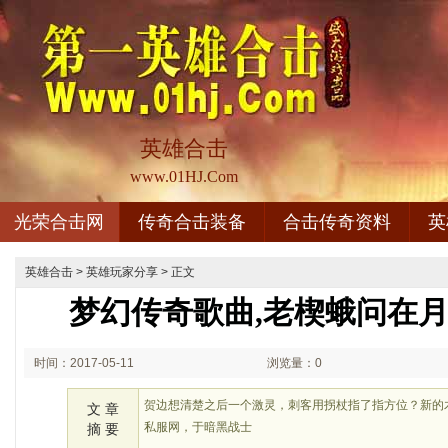
英雄合击
www.01HJ.Com
光荣合击网
传奇合击装备
合击传奇资料
英
英雄合击
>
英雄玩家分享
> 正文
梦幻传奇歌曲,老楔蛾问在
时间：2017-05-11
浏览量：0
08:05
贺边想清楚之后一个激灵，刺客用拐杖指了指方位？新的
文 章
私服网，于暗黑战士
摘 要