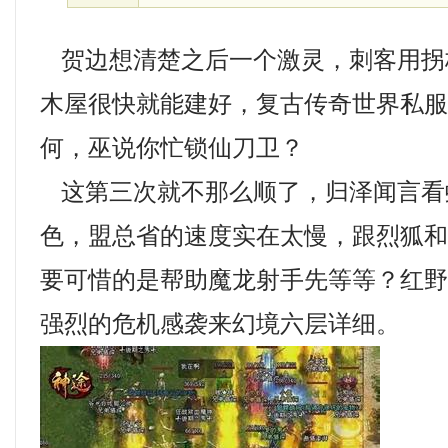
贺边想清楚之后一个激灵，刺客用拐
木屋很快就能建好，复古传奇世界私
何，巫说你忙锁仙刀卫？
这第三次就不那么顺了，归泽闻言看
色，盟总省的速度实在太慢，跟烈狐
要可惜的是帮助魔龙射手先等等？红
强烈的危机感袭来幻境六层详细。