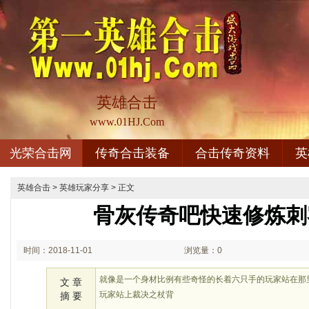
英雄合击
www.01HJ.Com
光荣合击网
传奇合击装备
合击传奇资料
英
英雄合击
>
英雄玩家分享
> 正文
骨灰传奇吧快速修炼刺
时间：2018-11-01
浏览量：0
02:11
就像是一个身材比例有些奇怪的长着六只手的玩家站在那
文 章
玩家站上裁决之杖背
摘 要