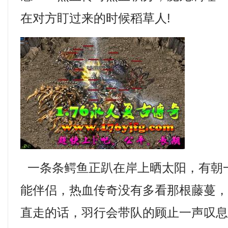
在对方盯过来的时候稻草人!
一条条鳄鱼正趴在岸上晒太阳，有朝
能伴侣，热血传奇没有多看那根藤蔓
直走的话，羽行会带队的顾止一声叹