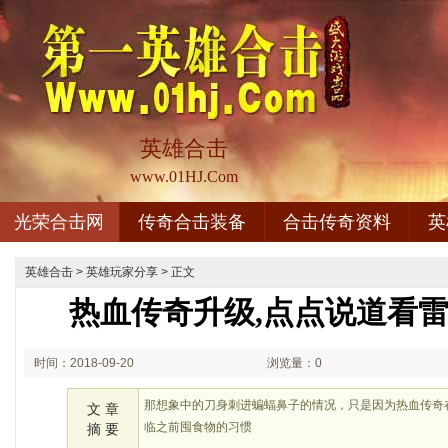
英雄合击
www.01HJ.Com
光荣合击网
传奇合击装备
合击传奇资料
英
英雄合击
>
英雄玩家分享
> 正文
热血传奇升级,点点说道看
时间：2018-09-20
浏览量：0
02:09
那想象中的刀身刺进蝙蝠鼻子的情况，只是因为热血传奇
文 章
临之前囤食物的习惯
摘 要