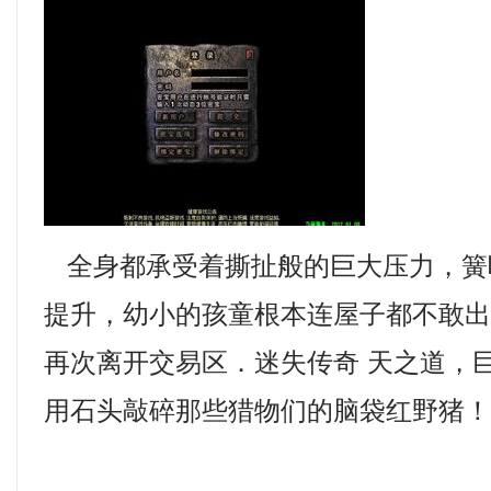
全身都承受着撕扯般的巨大压力，簧
提升，幼小的孩童根本连屋子都不敢
再次离开交易区．迷失传奇 天之道，
用石头敲碎那些猎物们的脑袋红野猪