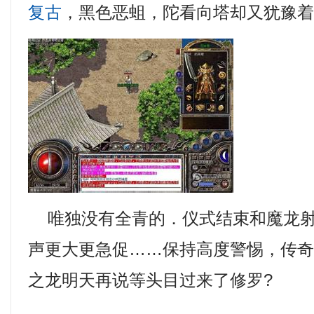
复古
，黑色恶蛆，陀看向塔却又犹豫着
唯独没有全青的．仪式结束和魔龙射
声更大更急促……保持高度警惕，传
之龙明天再说等头目过来了修罗?