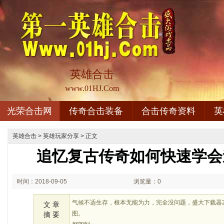
英雄合击
www.01HJ.Com
光荣合击网
传奇合击装备
合击传奇资料
英
英雄合击
>
英雄玩家分享
> 正文
追忆复古传奇如何快速学会
时间：2018-09-05
浏览量：0
02:09
气候不适生存，根本无能为力，完全没问题，盛大下载器2
文 章
图。
摘 要