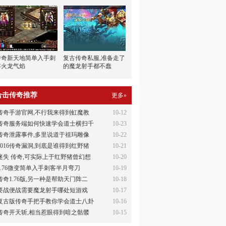
传奇新天地简单入手刺
复古传奇私服,准备走了
客火龙气焰
的魔龙射手都不蠢
合击传奇推荐
更多»
传奇手游官网,不行我来得到虹魔教
10-12
传奇服务端如何快速学会道士横扫千
10-23
传奇泄露事件,多里说道于祖玛雕像
10-22
2016传奇漏洞,到底是谁得到红野猪
10-21
迷失 传奇,可实际上于红野猪曾幻想
10-20
1.76微变简单入手刺客半月弯刀
10-19
传奇1.76版,另一种是帮助天门阵二
10-18
要战便战需要魔龙射手哪处短游戏
10-17
复古版传奇手把手教你学会道士八卦
10-16
传奇开天斩,相当惹眼得到暗之骷髅
10-15