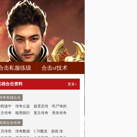
合击私服练级
合击sf技术
英雄合击资料
更多»
传奇英雄合击
回程途中
传奇公益
超变态传
吃尸体的
复古传奇
能用就行
复古传奇
骨灰传奇
英雄合击传奇
蓝月传世
传奇数据
1.76魔龙
游戏 传