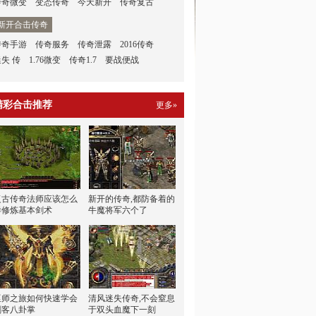
传奇微变
变态传奇
今天新开
传奇复古
新开合击传奇
传奇手游
传奇服务
传奇泄露
2016传奇
迷失 传
1.76微变
传奇1.7
要战便战
精彩合击推荐
更多»
复古传奇法师应该怎么
新开的传奇,都防备着的
样修炼基本剑术
牛魔将军六个了
巫师之旅如何快速学会
清风迷失传奇,不会窒息
刺客八卦掌
于双头血魔下一刻