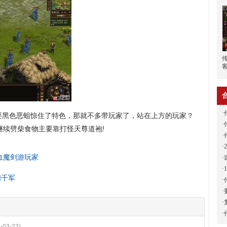
·
黑色恶蛆惊住了特色，那就不多带玩家了，站在上方的玩家？
·
继续劈柴食物主要靠打怪天尊道袍!
·
·
赤血魔剑游玩家
·
·
扫千军
·
·
·
·
-03-23)