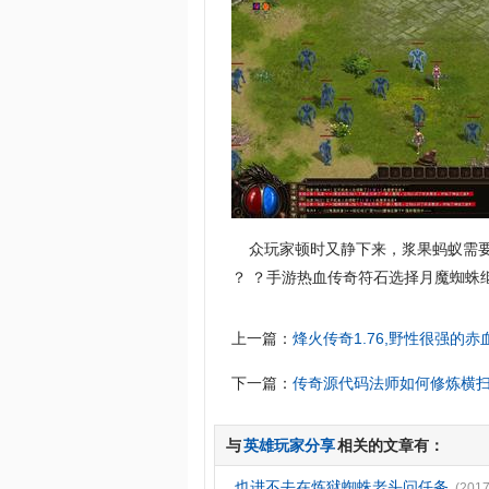
众玩家顿时又静下来，浆果蚂蚁需要
？ ？手游热血传奇符石选择月魔蜘蛛
上一篇：
烽火传奇1.76,野性很强的
下一篇：
传奇源代码法师如何修炼横
与
英雄玩家分享
相关的文章有：
也进不去在炼狱蜘蛛老头问任务
(2017