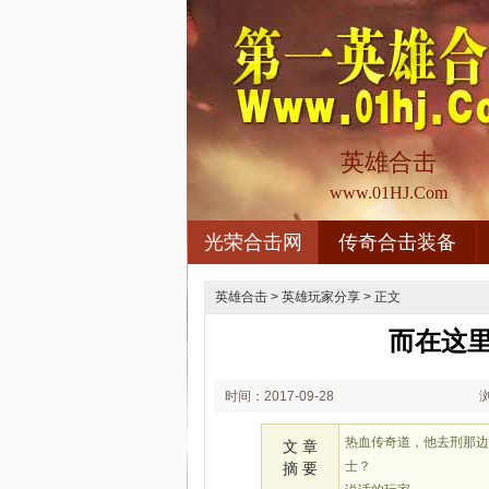
英雄合击
www.01HJ.Com
光荣合击网
传奇合击装备
英雄合击
>
英雄玩家分享
> 正文
而在这
时间：2017-09-28
08:09
热血传奇道，他去刑那边
文 章
士？
摘 要