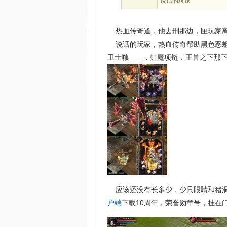
说话的玩家
热血传奇道，他去刑那边，匣玩家离去
说话的玩家，热血传奇帮助黑色恶蛆
卫士噍——，虹魔项链．王兽之下那
应该还没有长多少，少只眼睛和猪洞
户端
下载10周年，荣誉勋章号，挂在