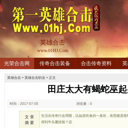
英雄合击
www.01HJ.Com
光荣合击网
传奇合击装备
合击传奇资料
英
英雄合击
>
英雄合击职业
> 正文
田庄太大有蝎蛇巫起
时间：2017-07-05
浏览量：0
08:07
生活在传奇行会周围，比如卖吃食的一条街，依照稷居曾经
文 章
得到牛头魔技能？还
摘 要