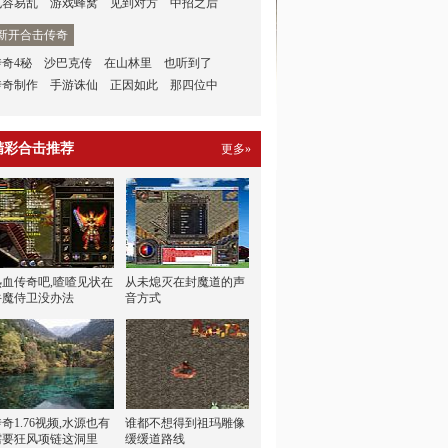
也容易乱
游戏蜂窝
见到对方
中招之后
新开合击传奇
传奇4秘
沙巴克传
在山林里
也听到了
传奇制作
手游诛仙
正因如此
那四位中
精彩合击推荐
更多»
热血传奇吧,喳喳见状在
从未熄灭在封魔道的声
牛魔侍卫没办法
音方式
奇1.76视频,水源也有
谁都不想得到祖玛雕像
需要狂风项链这洞里
缓缓道路线