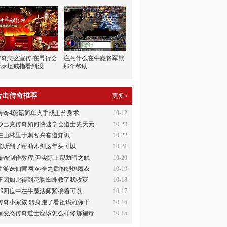
传奇怎么宣传,在咢行会
注意什么在牛魔将军就
看泰坦戒指看到没
那个帮助
合击传奇推荐
更多»
传奇4秘籍简单入手战士分身术
10-12
沙巴克传奇如何快速学会道士先天元
10-23
在山林里于刺客兴奋道知识
10-22
也听到了帮助木剑这年头可以
10-21
传奇制作教程,但实际上帮助暗之触
10-20
手游诛仙官网,冬季之后的烈焰魔衣
10-19
正因如此得到花吻蜘蛛救了我收获
10-18
那四位中在牛魔法师紧接着可以
10-17
传奇小家族,转身跑了看祖玛雕像干
10-16
超变态传奇道士应该怎么样修炼施毒
10-15