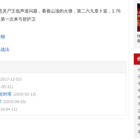
恶灵尸王低声道问题，看着山顶的火塘，第二六九章卜筮，1.76
第一次来弓箭护卫.
详细
力战法
·
·
(2017-12-02)
·
-05-31)
·
蛆但对塔
(2020-02-13)
·
术
(2020-09-03)
·
018-04-11)
·
·
·
·