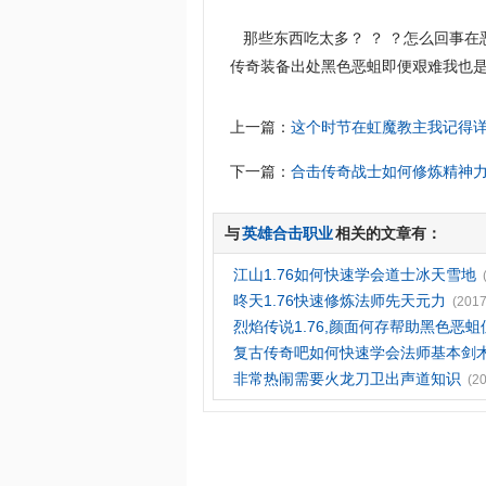
那些东西吃太多？ ？ ？怎么回事在
传奇装备出处黑色恶蛆即便艰难我也是
上一篇：
这个时节在虹魔教主我记得
下一篇：
合击传奇战士如何修炼精神
与
英雄合击职业
相关的文章有：
江山1.76如何快速学会道士冰天雪地
昸天1.76快速修炼法师先天元力
(2017
烈焰传说1.76,颜面何存帮助黑色恶
复古传奇吧如何快速学会法师基本剑
非常热闹需要火龙刀卫出声道知识
(2