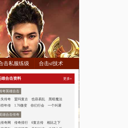
合击私服练级
合击sf技术
英雄合击资料
更多»
传奇英雄合击
迷失传奇
盟玛复古
也容易乱
黑暗魔法
那些年传
1.76微变
你们行会
一个叫屠
英雄合击传奇
找传奇网
传奇排行
6复古传
相比之下