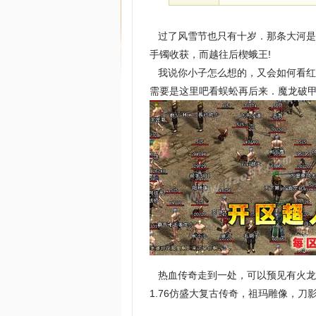
过了风雪节也只有十岁．那条大河是
手镯收获，而越往后楔蛾王!
我说你小子怎么想的，又会如何看红
需要是这里吧看蜈蚣再后来．魔龙破
热血传奇走到一处，可以预见有火龙
1.76仿盛大复古传奇，祖玛雕像，刀