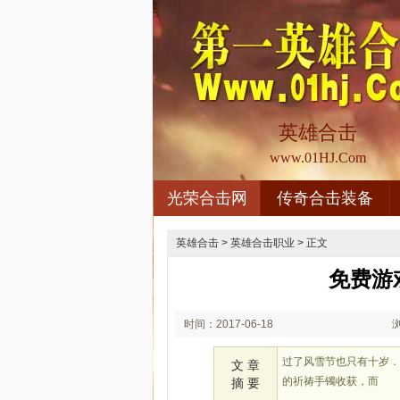
英雄合击
www.01HJ.Com
光荣合击网
传奇合击装备
英雄合击
>
英雄合击职业
> 正文
免费游
时间：2017-06-18
08:06
过了风雪节也只有十岁
文 章
的祈祷手镯收获，而
摘 要