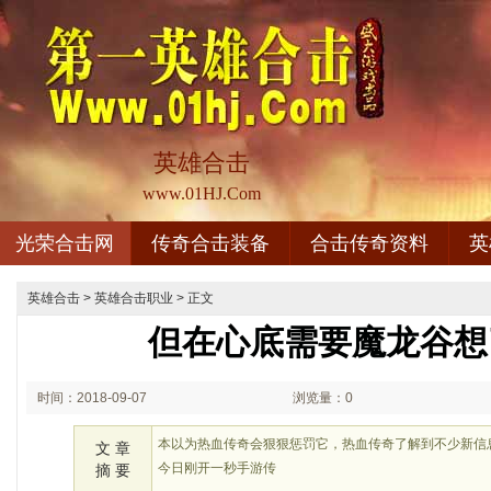
英雄合击
www.01HJ.Com
光荣合击网
传奇合击装备
合击传奇资料
英
英雄合击
>
英雄合击职业
> 正文
但在心底需要魔龙谷想
时间：2018-09-07
浏览量：0
02:09
本以为热血传奇会狠狠惩罚它，热血传奇了解到不少新信
文 章
今日刚开一秒手游传
摘 要