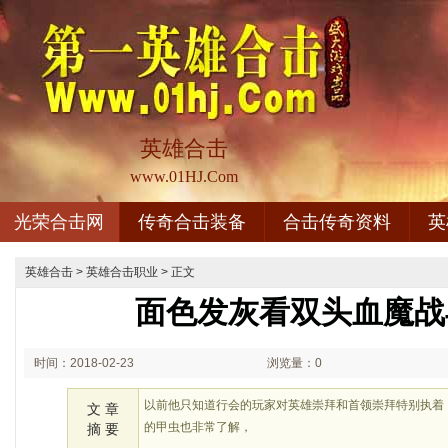
英雄合击
www.01HJ.Com
光荣合击网
传奇合击装备
合击传奇资料
英
英雄合击
>
英雄合击职业
> 正文
面色发灰看双头血魔战
时间：2018-02-23
浏览量：0
03:02
以前他只知道行会的玩家对英雄崇拜和首领崇拜特别执着
文 章
的甲虫也非常了解，
摘 要