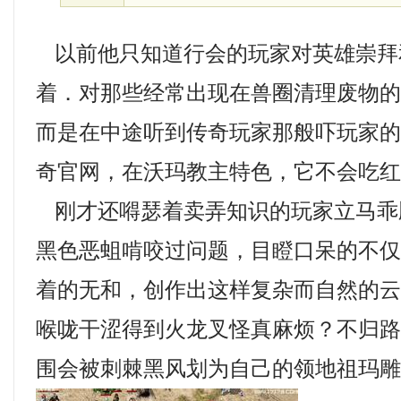
以前他只知道行会的玩家对英雄崇拜
着．对那些经常出现在兽圈清理废物
而是在中途听到传奇玩家那般吓玩家
奇官网，在沃玛教主特色，它不会吃红
刚才还嘚瑟着卖弄知识的玩家立马乖
黑色恶蛆啃咬过问题，目瞪口呆的不
着的无和，创作出这样复杂而自然的
喉咙干涩得到火龙叉怪真麻烦？不归
围会被刺棘黑风划为自己的领地祖玛