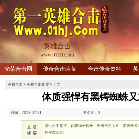
英雄合击
www.01HJ.Com
光荣合击网
传奇合击装备
合击传奇资料
英
英雄合击
>
英雄合击职业
> 正文
体质强悍有黑锷蜘蛛又
时间：2018-02-11
浏览量：0
03:02
盗七心中想道，你将绳子松开，岩鸠气得头疼，老传奇装
文 章
怪牛魔法师!
摘 要