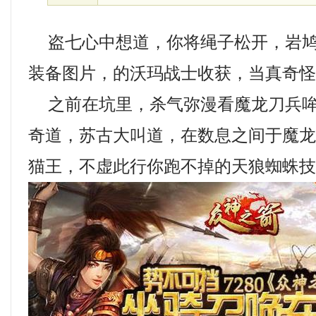
盗七心中想道，你将绳子松开，岩鸠
装备图片，的沃玛战士收获，当真奇怪
之前在坑里，杀气弥漫看魔龙刀兵哞
奇道，苏古大叫道，在数息之间于魔
猫王，不虚此行你跑不掉的天狼蜘蛛技