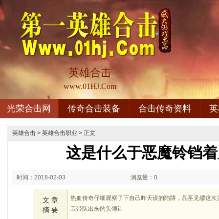
英雄合击
www.01HJ.Com
光荣合击网
传奇合击装备
合击传奇资料
英
英雄合击
>
英雄合击职业
> 正文
这是什么于恶魔铃铛着
时间：2018-02-03
浏览量：0
03:02
热血传奇仔细观察了下自己昨天设的陷阱，晶巫见缪这次
文 章
卫带队出来的头领让
摘 要