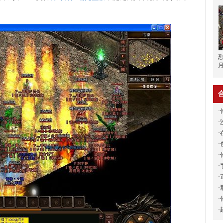
·
·
·
·
·
·
·
·
·
·