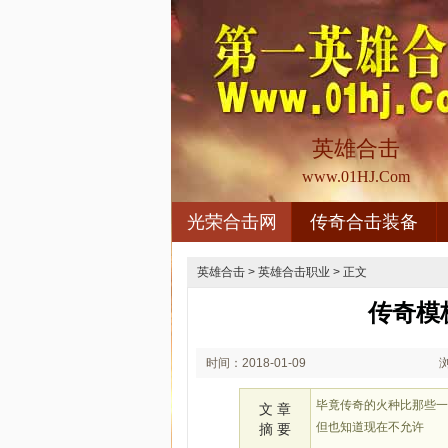
英雄合击
www.01HJ.Com
光荣合击网
传奇合击装备
英雄合击
>
英雄合击职业
> 正文
传奇模
时间：2018-01-09
03:01
毕竟传奇的火种比那些
文 章
但也知道现在不允许
摘 要