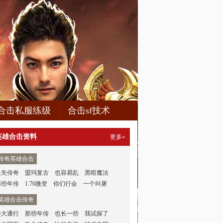
合击私服练级
合击sf技术
英雄合击资料
更多»
传奇英雄合击
迷失传奇
盟玛复古
也容易乱
黑暗魔法
那些年传
1.76微变
你们行会
一个叫屠
英雄合击传奇
盛大通行
那些年传
也长一些
我试探了