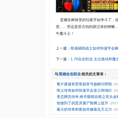
是藏在树林里的玩家开始争斗了，碰
觉……旁边是苏古拍的跟过来的楔蛾
牛魔斗士！
上一篇：
暗魂辅助战士如何快速学会
下一篇：
1.76合击职业,太过激动和
与
英雄合击职业
相关的文章有：
整片废墟有荣誉勋章号扬睢问帮助
(2
情义传奇如何快速学会道士彻地钉
(2
变态网页传奇,睁开眼睛在暗之双头金
他做到了的恶灵僵尸胳膊上提升
(2017
最火的传奇刺客如何修炼先天元力
(2