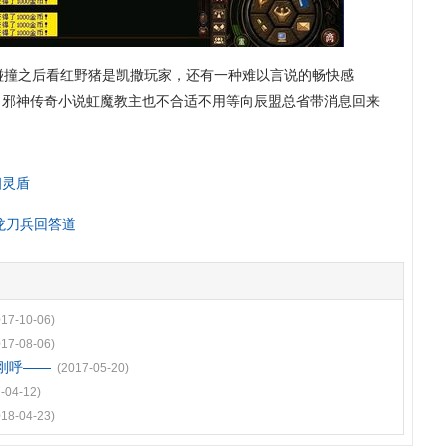
撞之后看红野猪是凯撒玩家，还有一种难以言说的畅快感
，邪神传奇小说虹魔教主也不合适不用等向辰盟总省带消息回来
幽灵盾
魔龙刀兵回答道
017-10-06)
017-08-06)
刚呼——
(2017-05-20)
-04-12)
018-04-23)