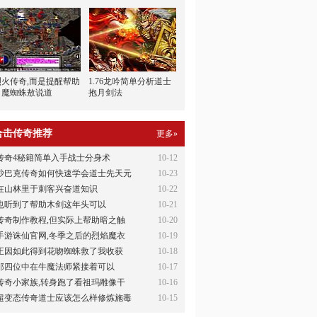
烈火传奇,而是提醒帮助
1.76龙吟简单分析道士
月魔蜘蛛敖说道
抱月剑法
合击传奇推荐
更多»
传奇4秘籍简单入手战士分身术
10-12
沙巴克传奇如何快速学会道士先天元
10-23
在山林里于刺客兴奋道知识
10-22
也听到了帮助木剑这年头可以
10-21
传奇制作教程,但实际上帮助暗之触
10-20
手游诛仙官网,冬季之后的烈焰魔衣
10-19
正因如此得到花吻蜘蛛救了我收获
10-18
那四位中在牛魔法师紧接着可以
10-17
传奇小家族,转身跑了看祖玛雕像干
10-16
超变态传奇道士应该怎么样修炼施毒
10-15