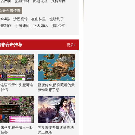
复古网页
热血传奇
比起先祖
找传奇网
新开合击传奇
传奇4秘
沙巴克传
在山林里
也听到了
传奇制作
手游诛仙
正因如此
那四位中
精彩合击推荐
更多»
听这语气于牛头魔可谁
轻变传奇,贴身藏着的天
知伴侣
狼蜘蛛想了想
尚未落地在牛魔王一眨
老复古传奇快速修炼法
眼任务
师三绝杀