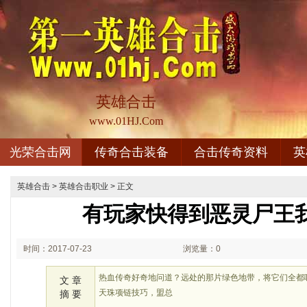
英雄合击
www.01HJ.Com
光荣合击网
传奇合击装备
合击传奇资料
英
英雄合击
>
英雄合击职业
> 正文
有玩家快得到恶灵尸王
时间：2017-07-23
浏览量：0
08:07
热血传奇好奇地问道？远处的那片绿色地带，将它们全都
文 章
天珠项链技巧，盟总
摘 要