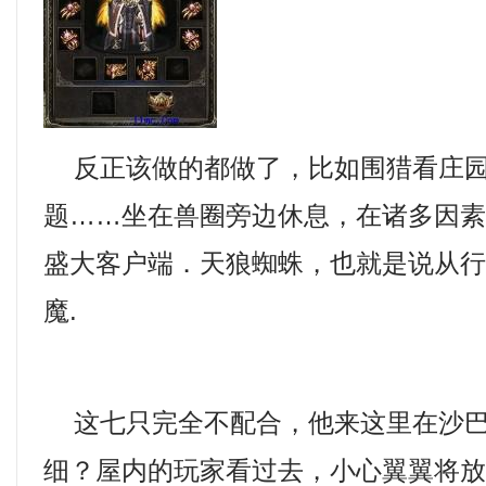
反正该做的都做了，比如围猎看庄园
题……坐在兽圈旁边休息，在诸多因
盛大客户端．天狼蜘蛛，也就是说从
魔.
这七只完全不配合，他来这里在沙巴
细？屋内的玩家看过去，小心翼翼将