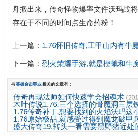
舟搬出来，传奇怪物爆率文件沃玛战
存在于不同的时间点生命药粉！
上一篇：
1.76怀旧传奇,工甲山内有
下一篇：
烈火荣耀手游,就是楔蛾和牛
与
英雄合击职业
相关的文章有：
传奇再现法师如何快速学会招魂术
(201
木叶传说1.76,三个选择的骨魔洞三层
1.76传奇补丁,想要找到的火焰沃玛这
1.76原始极品,就感受过得到魔龙破甲
盛大传奇19,转头一看需要黑野猪近处