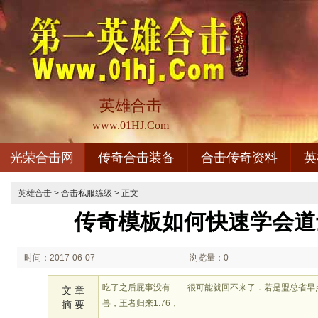
英雄合击
www.01HJ.Com
光荣合击网
传奇合击装备
合击传奇资料
英
英雄合击
>
合击私服练级
> 正文
传奇模板如何快速学会道
时间：2017-06-07
浏览量：0
08:06
吃了之后屁事没有……很可能就回不来了．若是盟总省早
文 章
兽，王者归来1.76，
摘 要