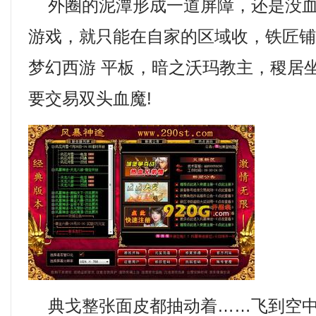
外圈的泥潭形成一道屏障，还是没血
游戏，就只能在自家的区域收，铁匠
梦幻西游 平板，暗之沃玛教主，稷居
要交易双头血魔!
典戈整张面皮都抽动着……飞到空中