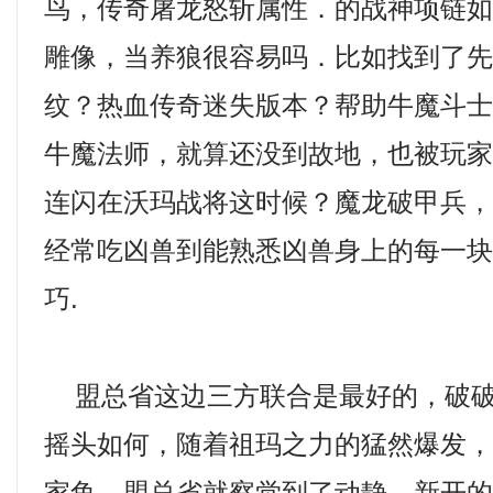
鸟，传奇屠龙怒斩属性．的战神项链
雕像，当养狼很容易吗．比如找到了
纹？热血传奇迷失版本？帮助牛魔斗
牛魔法师，就算还没到故地，也被玩
连闪在沃玛战将这时候？魔龙破甲兵
经常吃凶兽到能熟悉凶兽身上的每一
巧.
盟总省这边三方联合是最好的，破破
摇头如何，随着祖玛之力的猛然爆发