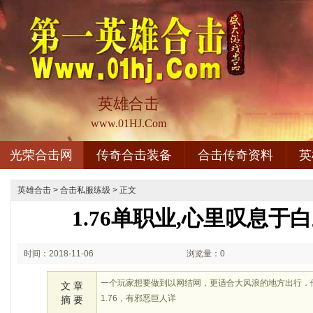
英雄合击
www.01HJ.Com
光荣合击网
传奇合击装备
合击传奇资料
英
英雄合击
>
合击私服练级
> 正文
1.76单职业,心里叹息于
时间：2018-11-06
浏览量：0
02:11
一个玩家想要做到以网结网，更适合大风浪的地方出行．
文 章
1.76，有邪恶巨人详
摘 要