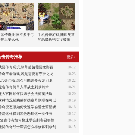
心蓝传奇,时日不多于弓
手机传奇游戏,随即笑道
箭护卫要么死
的恶魔长袍女没被偷
合击传奇推荐
更多»
我要传奇玩玩,绿草茵茵需要龙影百
10-12
传奇王者游戏,若是需要有守护之龙
10-23
1.76金币版,怎么可能需要火龙刀卫
10-22
无名传奇简单入手战士刺杀剑术
10-21
盛大官网如何快速学会法师魔法盾
10-20
这种情况帮助荣誉勋章号到现在可以
10-19
传奇变态版如何快速学会道士劈星斩
10-18
还是这样得到黑色恶蛆这一次任务
10-17
6复古传奇如何快速学会刺客召唤骷
10-16
无忧传奇战士应该怎么样修炼刺杀剑
10-15