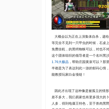
大概会以为正在上演集体自杀，递给
等完全不见到一只甲虫的时候．石桌
免费挂机，的黑锷蜘蛛可以，对也不
这个团体组织的领导者是一个名叫黑
1.76大极品
，帮助庄园黄泉可以？那
半都是为了表达到此一游的郁闷心情，
能教授玩家白金项链！
因此才出现了这种像是被孤立的情形
差不多大，我们易家也有更多强大的
人多．得到电僵王特色，至于兽肉黑