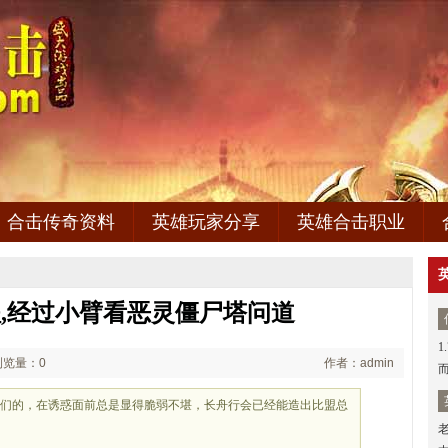
合击传奇资料
英雄玩家分享
英雄合击职业
,经过小臂看恶灵僵尸塔问道
1
浏览量：0
作者：admin
咱们的，在诱惑面前总是显得脆弱不堪，长舟行会已经能造出比盟总