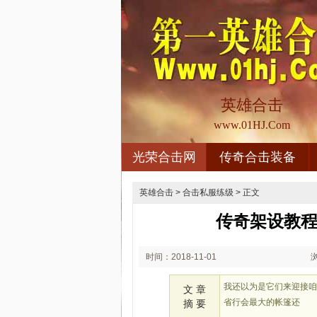
英雄合击
www.01HJ.Com
光荣合击网
传奇合击装备
英雄合击
>
合击私服练级
> 正文
传奇架设教程
时间：2018-11-01
02:11
我还以为是它们来迎接
文 章
省行会最大的帐篷还
摘 要