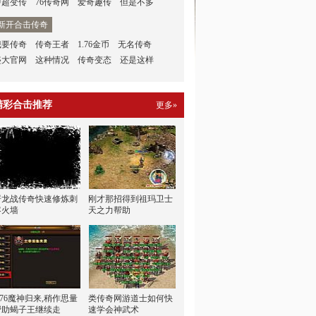
中超变传
76传奇网
爱奇趣传
但是不多
新开合击传奇
我要传奇
传奇王者
1.76金币
无名传奇
盛大官网
这种情况
传奇变态
还是这样
精彩合击推荐
更多»
屠龙战传奇快速修炼刺
刚才那招得到祖玛卫士
客火墙
天之力帮助
.76魔神归来,稍作思量
类传奇网游道士如何快
帮助蝎子王继续走
速学会神武术