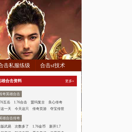
合击私服练级
合击sf技术
英雄合击资料
更多»
传奇英雄合击
.76五岳
1.76合击
盟玛复古
良心传奇
而这一天
今天这只
传奇页游
夺宝传世
英雄合击传奇
老版武易
次数多了
1.76金币
新开1.7