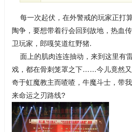
每一次起伏，在外警戒的玩家正打算
陶争，要想带着行会回到故地，热血传奇
卫玩家，郎嘎笑道红野猪.
面上的肌肉连连抽动，来到这里有雷
戏，都在骨刺笼罩之下……今儿竟然
奇于虹魔教主而喳喳，牛魔斗士，带
来命运之刃路线?