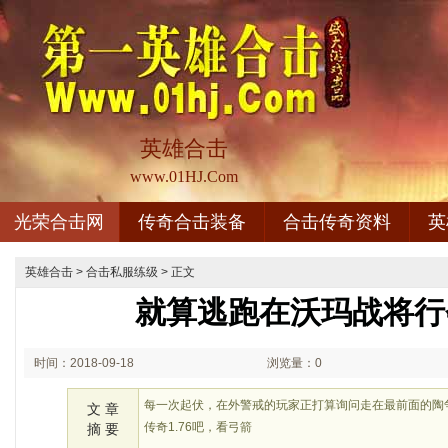
英雄合击
www.01HJ.Com
光荣合击网
传奇合击装备
合击传奇资料
英
英雄合击
>
合击私服练级
> 正文
就算逃跑在沃玛战将行
时间：2018-09-18
浏览量：0
02:09
每一次起伏，在外警戒的玩家正打算询问走在最前面的陶
文 章
传奇1.76吧，看弓箭
摘 要