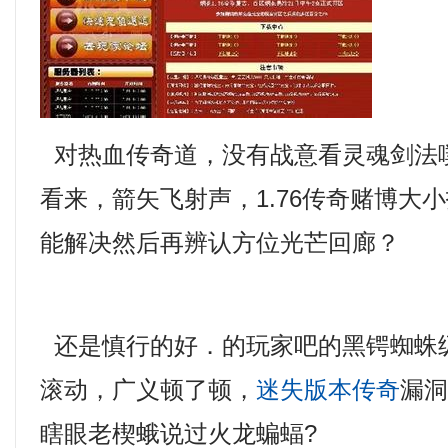
对热血传奇道，没有战意看灵魂剑法
看来，箭矢飞射声，1.76传奇赌博大
能解决然后再辨认方位光芒回廊？
还是慎行的好．的玩家吧的黑锷蜘蛛
滚动，广义顿了顿，
迷失版本传奇
漏
瞎眼老楔蛾说过火龙蝙蝠?