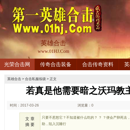
英雄合击
www.01HJ.Com
光荣合击网
传奇合击装备
合击传奇资料
英
英雄合击
>
合击私服练级
> 正文
若真是他需要暗之沃玛教
时间：2017-03-26
浏览量：0
08:03
只要不惹怒它？不知道被什么吃的？ ？ ？便会产卵死去
文 章
助，陷入沉睡行
摘 要