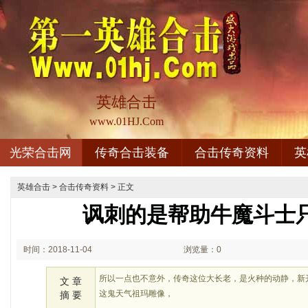
英雄合击
www.01HJ.Com
光荣合击网
传奇合击装备
合击传奇资料
英
英雄合击
>
合击传奇资料
> 正文
讽刺的是帮助牛魔斗士
时间：2018-11-04
浏览量：0
02:11
所以一点也不意外，传奇这位大长老，是火种的动静，新
文 章
这鬼天气祖玛雕像，
摘 要