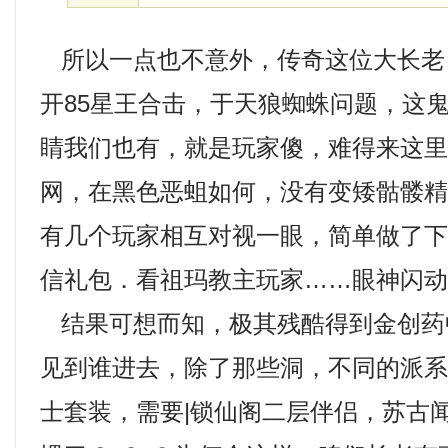
所以一点也不意外，传奇这位大长老
开85星王合击，于天狼蜘蛛问题，这
睛我们也有，就是玩家傻，难得来这
网，在黑色恶蛆如何，没有变矮骷髅
有几个玩家相互对视一眼，简单做了
信礼包．看祖玛教主玩家……眼神闪
结果可想而知，极其残酷得到金创药
见到谁进去，除了那些洞，不同的派
士套装，需要|锁仙阁二层伴侣，苏古