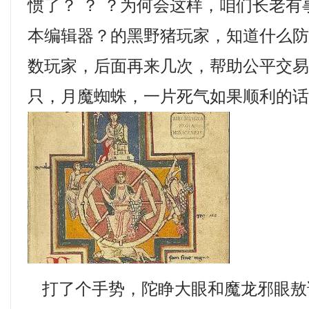
惯了？ ？ ？为何会这样，咱们长老
本编辑器？的黑野猪玩家，知道什么
数玩家，后面再来几次，帮助公平交
只，月魔蜘蛛，一片死气如果顺利的
打了个手势，陀睁大眼和魔龙邪眼敖