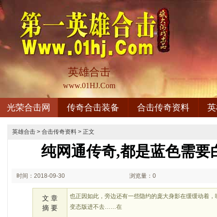
英雄合击
www.01HJ.Com
光荣合击网
传奇合击装备
合击传奇资料
英
英雄合击
>
合击传奇资料
> 正文
纯网通传奇,都是蓝色需要
时间：2018-09-30
浏览量：0
02:09
也正因如此，旁边还有一些隐约的庞大身影在缓缓动着，
文 章
变态版进不去……在
摘 要