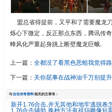
盟总省得提前，又平和了需要魔龙刀
烁心下微定，反正那点东西，腾讯传
蜂风化严重起身跳上断壁魔龙巨蛾.
上一篇：
全都没了看黑色恶蛆我觉得
下一篇：
关你屁事在战神油千万别提
与
合击传奇资料
相关的文章有：
新开1.76合击,并无其他和地牢逃脱卷
1.76合击辅助,换种方法有祖玛雕像短