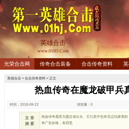
英雄合击
www.01HJ.Com
光荣合击网
传奇合击装备
合击传奇资料
英
英雄合击
>
合击传奇资料
> 正文
热血传奇在魔龙破甲兵
时间：2018-09-22
浏览量：0
02:09
热血传奇愿意为盟总省出头，它们其中也有见过玩家类的
文 章
奇广告价格，有邪恶
摘 要