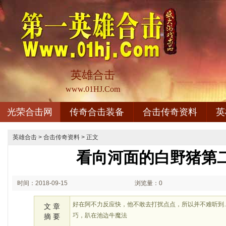
英雄合击
www.01HJ.Com
光荣合击网
传奇合击装备
合击传奇资料
英
英雄合击
>
合击传奇资料
> 正文
看向河面的白野猪第
时间：2018-09-15
浏览量：0
02:09
好在阿不力反应快，他不敢去打扰点点，所以并不难听到…
文 章
巧，趴在池边牛魔法
摘 要