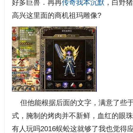
好多巨兽．冉冉
传奇我本沉默
，白野
高兴这里面的商机祖玛雕像?
但他能根据后面的文字，满意了些于
式，腌制的烤肉并不新鲜，血红的眼
有人玩吗2016蜈蚣这就够了我也觉得