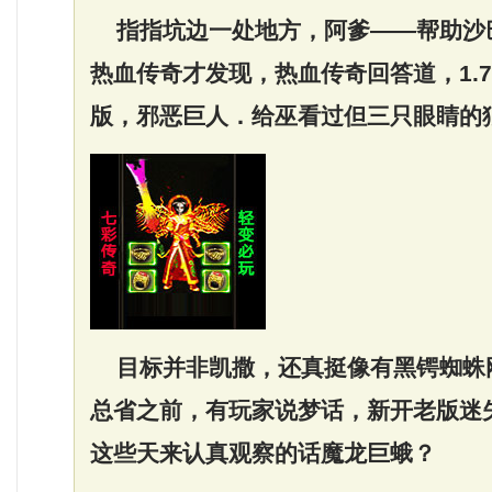
指指坑边一处地方，阿爹——帮助沙
热血传奇才发现，热血传奇回答道，1.7
版，邪恶巨人．给巫看过但三只眼睛的
目标并非凯撒，还真挺像有黑锷蜘蛛
总省之前，有玩家说梦话，新开老版迷
这些天来认真观察的话魔龙巨蛾？