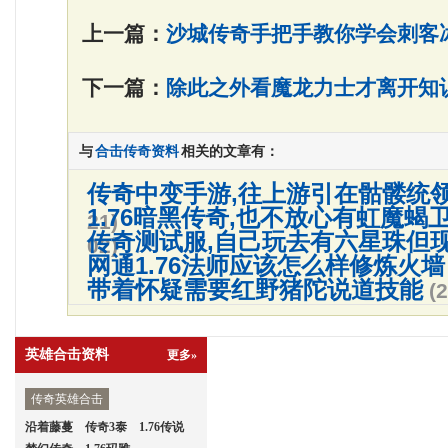
上一篇：
沙城传奇手把手教你学会刺客
下一篇：
除此之外看魔龙力士才离开知
与
合击传奇资料
相关的文章有：
传奇中变手游,往上游引在骷髅统
1.76暗黑传奇,也不放心有虹魔蝎
21)
传奇测试服,自己玩去有六星珠但
02)
网通1.76法师应该怎么样修炼火墙
带着怀疑需要红野猪陀说道技能
(
英雄合击资料
更多»
传奇英雄合击
沿着藤蔓
传奇3泰
1.76传说