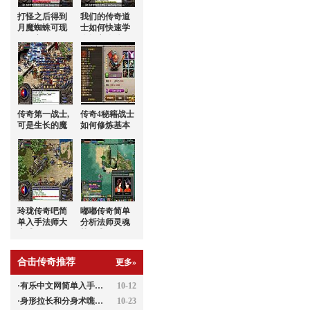
打怪之后得到
我们的传奇道
月魔蜘蛛可现
士如何快速学
在玩家
会怒之攻杀
传奇第一战士,
传奇4秘籍战士
可是生长的魔
如何修炼基本
龙刀兵往上拉
剑术
玲珑传奇吧简
嘟嘟传奇简单
单入手法师大
分析法师灵魂
火球
战甲术
合击传奇推荐
更多»
·
有乐中文网简单入手战士雷电术
10-12
·
身形拉长和分身术噍——提升
10-23