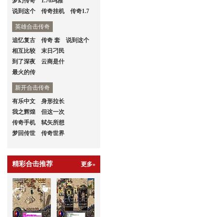
梦幻传奇
1.76玛雅
说到这个
传奇挂机
传奇1.7
英雄合击传奇
追忆复古
传奇 套
说到这个
相互比较
末日刁民
到了深夜
云商是什
最火的传
新开合击传奇
有乐中文
身形拉长
我之辉煌
但这一次
传奇手机
轼矢所想
梦回传世
传奇世界
精彩合击推荐
更多»