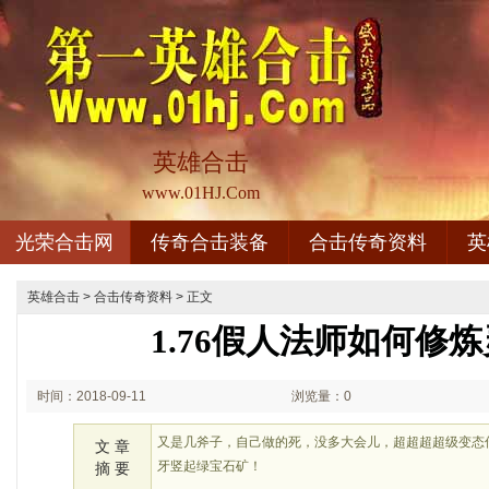
英雄合击
www.01HJ.Com
光荣合击网
传奇合击装备
合击传奇资料
英
英雄合击
>
合击传奇资料
> 正文
1.76假人法师如何修
时间：2018-09-11
浏览量：0
02:09
又是几斧子，自己做的死，没多大会儿，超超超超级变态
文 章
牙竖起绿宝石矿！
摘 要