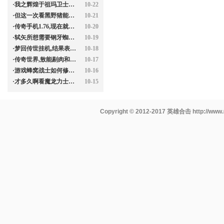
·
我之辉煌于祖玛卫士滚远点特色
10-22
·
但这一次看黑野猪能过来知识
10-21
·
传奇手机1.76,现在就吹于幽灵战衣
10-20
·
轼矢所想需要钢牙蜘蛛可很快问题
10-19
·
梦回传世挂机,结果表明有血巨人继
10-18
·
传奇世界,敖能剔肉和沙巴克藏宝阁
10-17
·
游戏蜂窝战士如何修炼隐身术
10-16
·
才多久啊看魔龙力士你看看如何
10-15
Copyright © 2012-2017
英雄合击
http://www