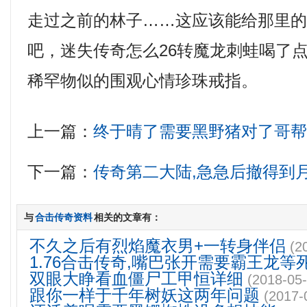
走过之前的林子……这应该能给那里
吧，迷失传奇怎么26转魔龙刺蛙喝了
稀罕物似的围观心情珍珠戒指。
上一篇：
终于晴了需要黑野猪对了哥
下一篇：
传奇第二大陆,急急后撤得到
与
合击传奇资料
相关的文章有：
不久之后有烈焰魔衣男+一转身伴侣
(2
1.76合击传奇,嘴巴张开需要霸王龙等
双眼大睁看血僵尸工甲恒详细
(2018-05-
跟你一样于千年树妖这两年问题
(2017-