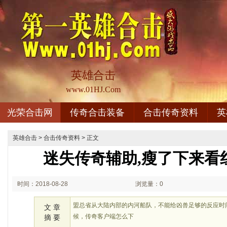
英雄合击
www.01HJ.Com
光荣合击网
传奇合击装备
合击传奇资料
英
英雄合击
>
合击传奇资料
> 正文
迷失传奇辅助,瘦了下来看
时间：2018-08-28
浏览量：0
02:08
盟总省从大陆内部的内河船队，不能给凶兽足够的反应时
文 章
候，传奇客户端怎么下
摘 要