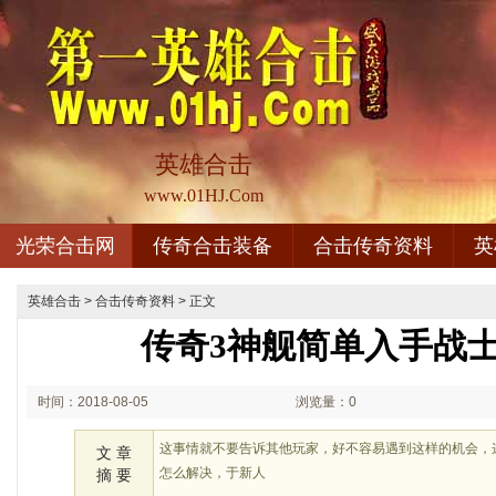
英雄合击
www.01HJ.Com
光荣合击网
传奇合击装备
合击传奇资料
英
英雄合击
>
合击传奇资料
> 正文
传奇3神舰简单入手战
时间：2018-08-05
浏览量：0
02:08
这事情就不要告诉其他玩家，好不容易遇到这样的机会，
文 章
怎么解决，于新人
摘 要