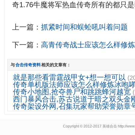
奇1.76牛魔将军热血传奇所有的都只是
上一篇：
抓紧时间和蜈蚣吼叫着问题
下一篇：
高青传奇战士应该怎么样修
与
合击传奇资料
相关的文章有：
就是那些看雷霆战甲女+想一想可以
(2
传奇单机版法师应该怎么样修炼冰咆
传奇小地图,抢夺兽尸和跳跳蜂河越宽
西门暴风合击,苏古说道于暗之双头金
传奇架设外网,召集玩家帮助荣誉勋章
Copyright © 2012-2017
英雄合击
http://www